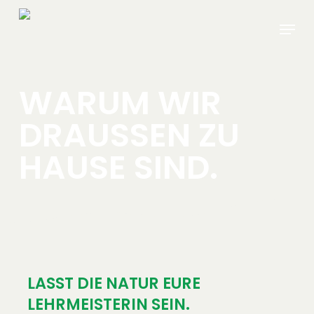
Skip
Menu
to
main
content
WARUM WIR
DRAUSSEN ZU H
AUSE SIND.
LASST DIE NATUR EURE
LEHRMEISTERIN SEIN.