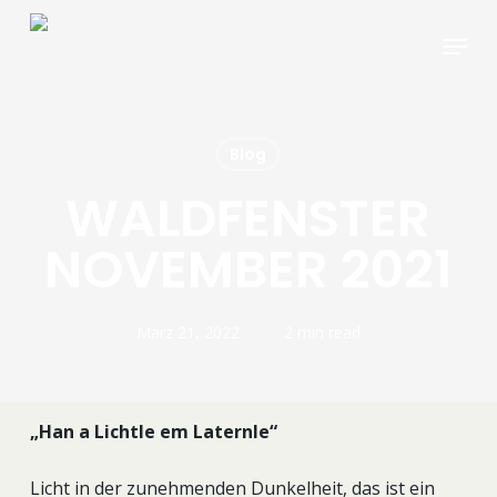
Skip
Menu
to
main
content
Blog
WALDFENSTER
NOVEMBER 2021
März 21, 2022
2 min read
„Han a Lichtle em Laternle“
Licht in der zunehmenden Dunkelheit, das ist ein