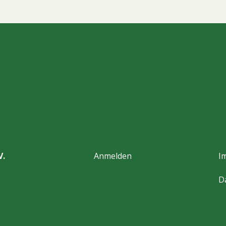
V.
Anmelden
I
D